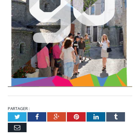
PARTAGER :
Twitter
Facebook
Google+
Pinterest
LinkedIn
Tumblr
Email