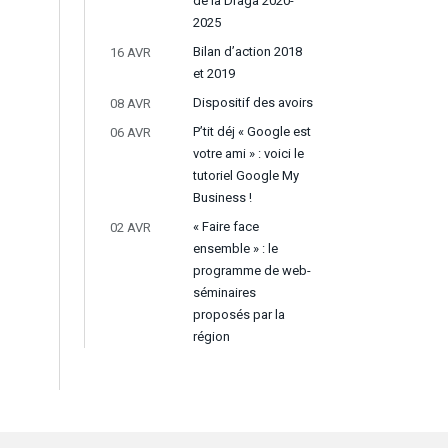
de la Draga 2020-
2025
Bilan d’action 2018
16 AVR
et 2019
Dispositif des avoirs
08 AVR
P’tit déj « Google est
06 AVR
votre ami » : voici le
tutoriel Google My
Business !
« Faire face
02 AVR
ensemble » : le
programme de web-
séminaires
proposés par la
région