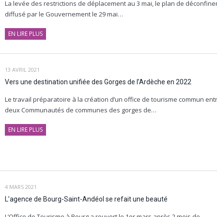
La levée des restrictions de déplacement au 3 mai, le plan de déconfin
diffusé par le Gouvernement le 29 mai…
EN LIRE PLUS
13 AVRIL 2021
Vers une destination unifiée des Gorges de l’Ardèche en 2022
Le travail préparatoire à la création d’un office de tourisme commun entr
deux Communautés de communes des gorges de…
EN LIRE PLUS
4 MARS 2021
L’agence de Bourg-Saint-Andéol se refait une beauté
L’Office de Tourisme à Bourg a rouvert le 1er mars après 2 mois de