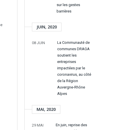
sur les gestes
barrières
ue
JUIN, 2020
La Communauté de
08 JUIN
communes DRAGA
soutient les
entreprises
impactées par le
coronavirus, au côté
de la Région
Auvergne-Rhône
Alpes
MAI, 2020
En juin, reprise des
29 MAI