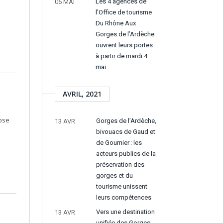
Les 4 agences de
06 MAI
l’Office de tourisme
Du Rhône Aux
Gorges de l’Ardèche
ouvrent leurs portes
à partir de mardi 4
mai.
AVRIL, 2021
ose
Gorges de l’Ardèche,
13 AVR
bivouacs de Gaud et
de Gournier : les
acteurs publics de la
préservation des
gorges et du
tourisme unissent
leurs compétences
Vers une destination
13 AVR
unifiée des Gorges